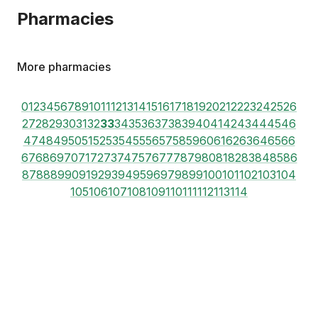
Pharmacies
More pharmacies
0
1
2
3
4
5
6
7
8
9
10
11
12
13
14
15
16
17
18
19
20
21
22
23
24
25
26
27
28
29
30
31
32
33
34
35
36
37
38
39
40
41
42
43
44
45
46
47
48
49
50
51
52
53
54
55
56
57
58
59
60
61
62
63
64
65
66
67
68
69
70
71
72
73
74
75
76
77
78
79
80
81
82
83
84
85
86
87
88
89
90
91
92
93
94
95
96
97
98
99
100
101
102
103
104
105
106
107
108
109
110
111
112
113
114