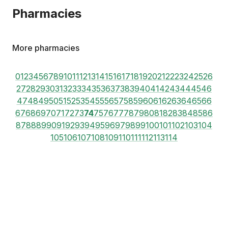
Pharmacies
More pharmacies
0
1
2
3
4
5
6
7
8
9
10
11
12
13
14
15
16
17
18
19
20
21
22
23
24
25
26
27
28
29
30
31
32
33
34
35
36
37
38
39
40
41
42
43
44
45
46
47
48
49
50
51
52
53
54
55
56
57
58
59
60
61
62
63
64
65
66
67
68
69
70
71
72
73
74
75
76
77
78
79
80
81
82
83
84
85
86
87
88
89
90
91
92
93
94
95
96
97
98
99
100
101
102
103
104
105
106
107
108
109
110
111
112
113
114